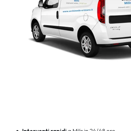
Interventi rapidi
a Milis in 24/48 ore