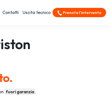
Contatti
Uscita tecnico
Prenota l'intervento
iston
to.
ton
fuori garanzia
.