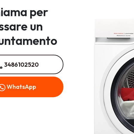
iama per
issare un
untamento
3486102520
WhatsApp