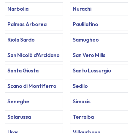
Narbolia
Nurachi
Palmas Arborea
Paulilatino
Riola Sardo
Samugheo
San Nicolò d'Arcidano
San Vero Milis
Santa Giusta
Santu Lussurgiu
Scano di Montiferro
Sedilo
Seneghe
Simaxis
Solarussa
Terralba
Uras
Villaurbana