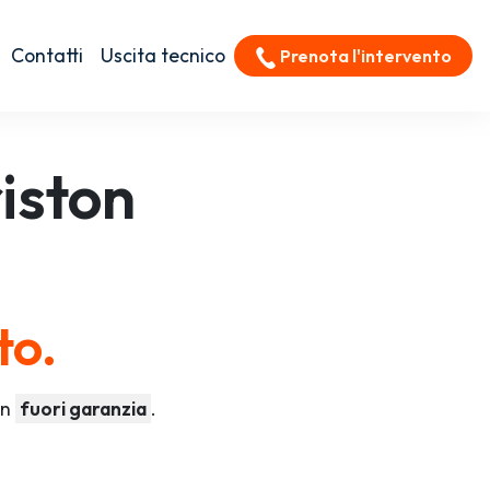
Contatti
Uscita tecnico
Prenota l'intervento
iston
to.
on
fuori garanzia
.