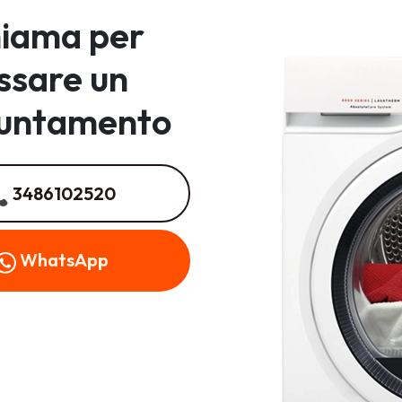
iama per
issare un
untamento
3486102520
WhatsApp