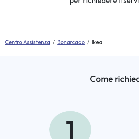
per richiedere il ser
Centro Assistenza
Bonarcado
Ikea
Come richied
1