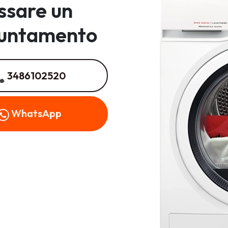
issare un
untamento
3486102520
WhatsApp