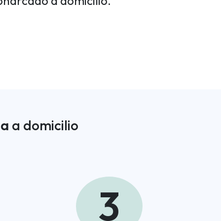
Bonarcado a domicilio.
ea
a domicilio
3