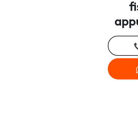
f
app