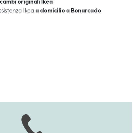
icambi originali Ikea
assistenza Ikea
a domicilio a Bonarcado