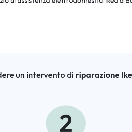
vizio di assistenza elettrodomestici Ikea a 
ere un intervento di
riparazione Ik
2