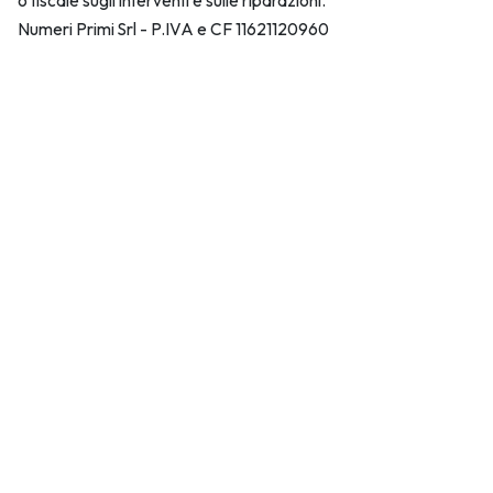
o fiscale sugli interventi e sulle riparazioni.
Numeri Primi Srl - P.IVA e CF 11621120960