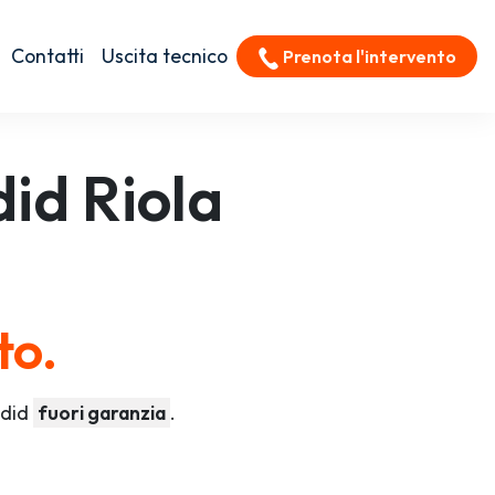
Contatti
Uscita tecnico
Prenota l'intervento
did
Riola
to.
ndid
fuori garanzia
.