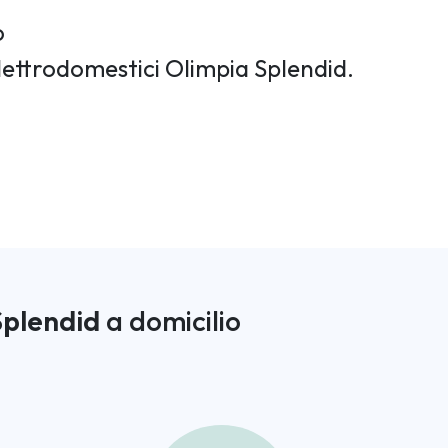
o
elettrodomestici Olimpia Splendid.
Splendid
a domicilio