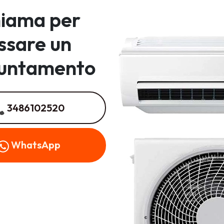
iama per
issare un
untamento
3486102520
WhatsApp