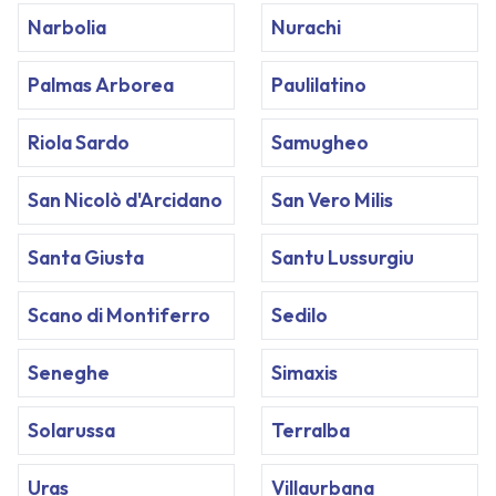
Narbolia
Nurachi
Palmas Arborea
Paulilatino
Riola Sardo
Samugheo
San Nicolò d'Arcidano
San Vero Milis
Santa Giusta
Santu Lussurgiu
Scano di Montiferro
Sedilo
Seneghe
Simaxis
Solarussa
Terralba
Uras
Villaurbana