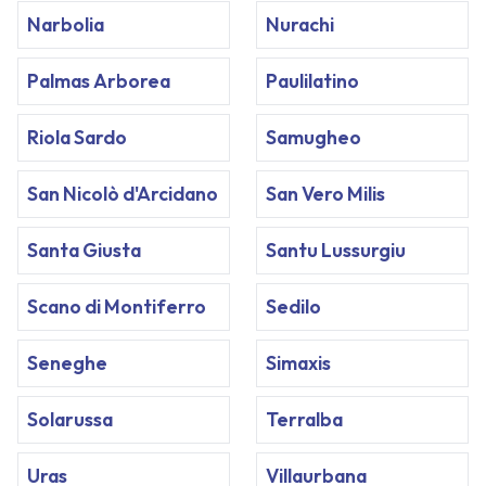
Narbolia
Nurachi
Palmas Arborea
Paulilatino
Riola Sardo
Samugheo
San Nicolò d'Arcidano
San Vero Milis
Santa Giusta
Santu Lussurgiu
Scano di Montiferro
Sedilo
Seneghe
Simaxis
Solarussa
Terralba
Uras
Villaurbana