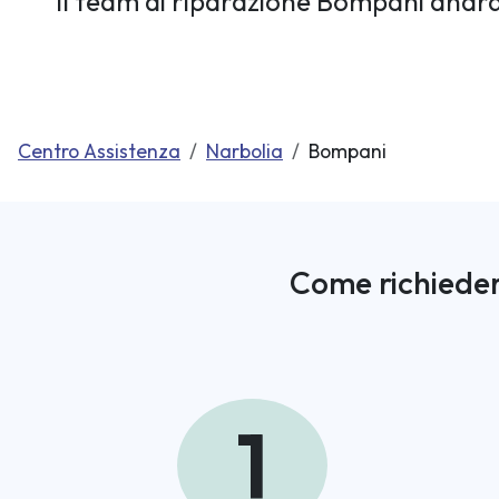
Il team di riparazione Bompani andrà 
Centro Assistenza
Narbolia
Bompani
Come richieder
1