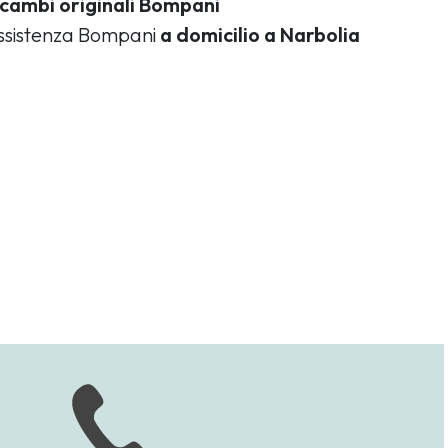
icambi originali Bompani
assistenza Bompani
a domicilio a Narbolia