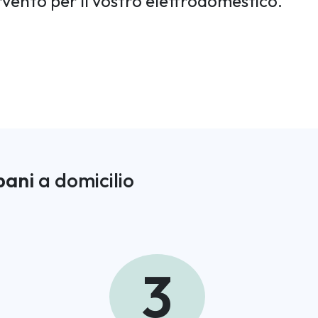
rvento per il vostro elettrodomestico.
pani
a domicilio
3