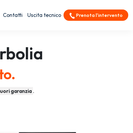
Contatti
Uscita tecnico
Prenota l'intervento
rbolia
to.
uori garanzia
.