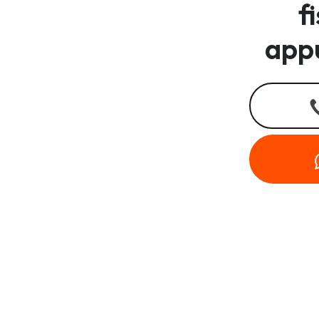
f
app