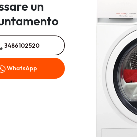
issare un
untamento
3486102520
WhatsApp