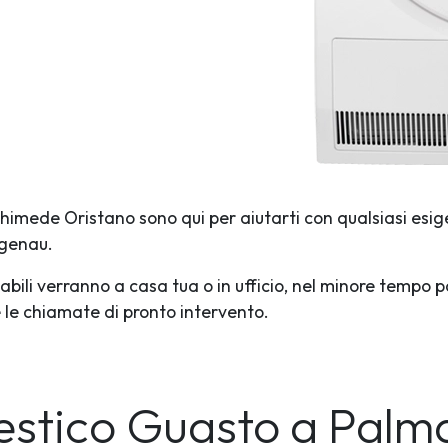
rchimede Oristano sono qui per aiutarti con qualsiasi esig
ggenau.
abili verranno a casa tua o in ufficio, nel minore tempo p
te le chiamate di pronto intervento.
estico Guasto
a Palm