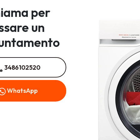
iama per
issare un
untamento
3486102520
WhatsApp