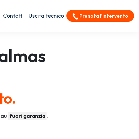
Contatti
Uscita tecnico
Prenota l'intervento
almas
to.
enau
fuori garanzia
.