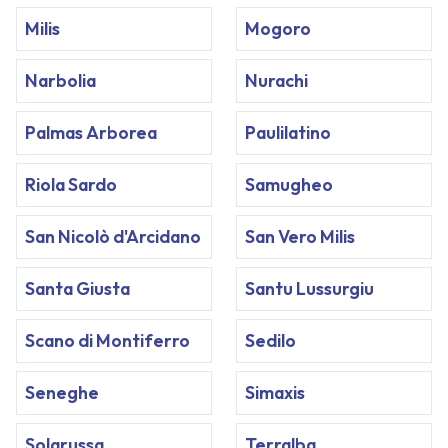
Milis
Mogoro
Narbolia
Nurachi
Palmas Arborea
Paulilatino
Riola Sardo
Samugheo
San Nicolò d'Arcidano
San Vero Milis
Santa Giusta
Santu Lussurgiu
Scano di Montiferro
Sedilo
Seneghe
Simaxis
Solarussa
Terralba