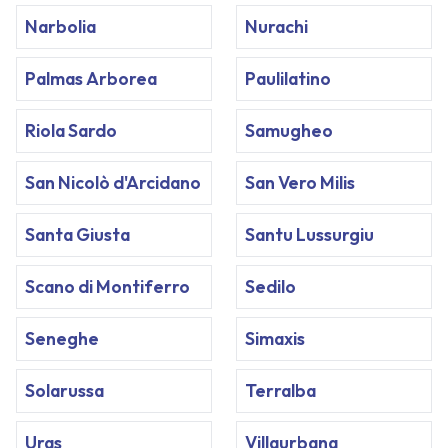
Narbolia
Nurachi
Palmas Arborea
Paulilatino
Riola Sardo
Samugheo
San Nicolò d'Arcidano
San Vero Milis
Santa Giusta
Santu Lussurgiu
Scano di Montiferro
Sedilo
Seneghe
Simaxis
Solarussa
Terralba
Uras
Villaurbana