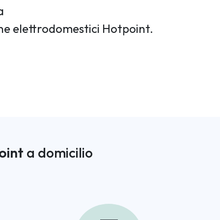
a
one elettrodomestici Hotpoint.
oint
a domicilio