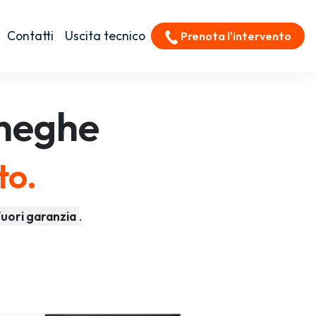
Contatti
Uscita tecnico
Prenota l'intervento
neghe
to.
fuori garanzia
.