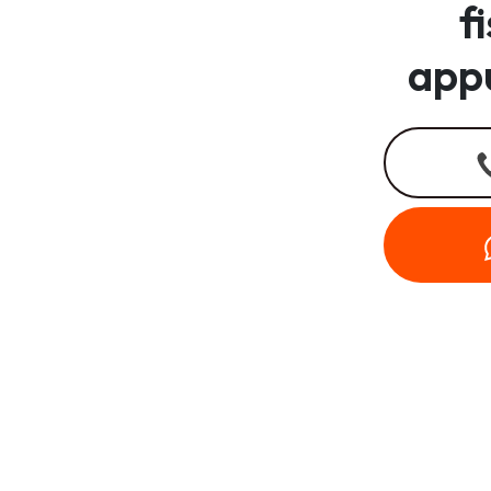
f
app