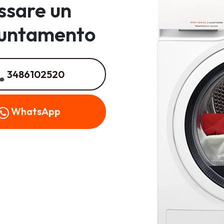
issare un
untamento
3486102520
WhatsApp