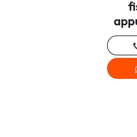
f
app