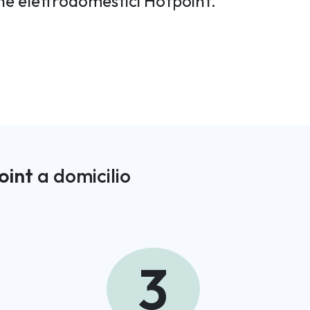
one elettrodomestici Hotpoint.
oint
a domicilio
3