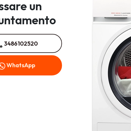
issare un
untamento
3486102520
WhatsApp