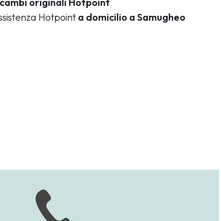
icambi originali Hotpoint
assistenza Hotpoint
a domicilio a Samugheo