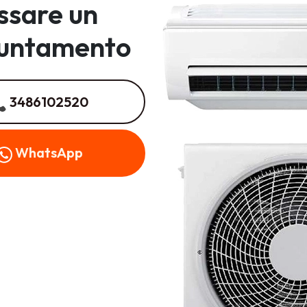
issare un
untamento
3486102520
WhatsApp