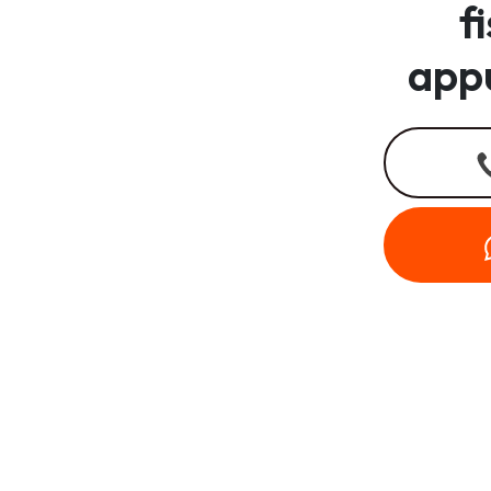
f
app