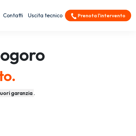
Contatti
Uscita tecnico
Prenota l'intervento
ogoro
to.
uori garanzia
.