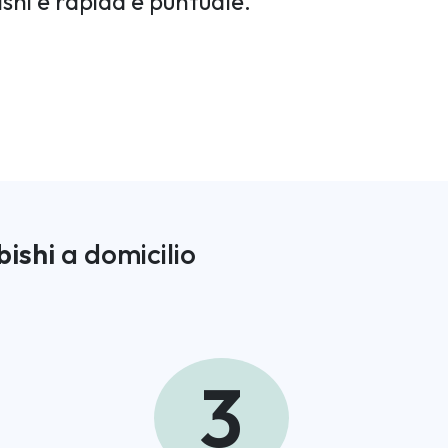
shi è rapida e puntuale.
bishi
a domicilio
3