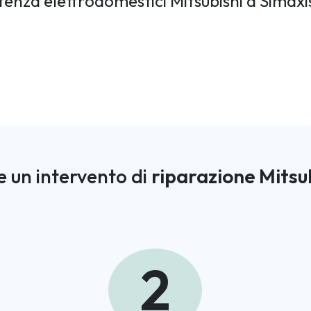
stenza elettrodomestici Mitsubishi a Simax
 un intervento di
riparazione Mitsu
2