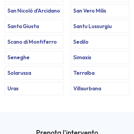
San Nicolò d'Arcidano
San Vero Milis
Santa Giusta
Santu Lussurgiu
Scano di Montiferro
Sedilo
Seneghe
Simaxis
Solarussa
Terralba
Uras
Villaurbana
Prenota l'intervento