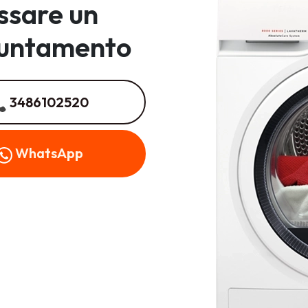
issare un
untamento
3486102520
WhatsApp