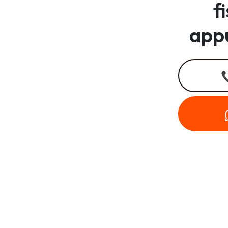
f
app