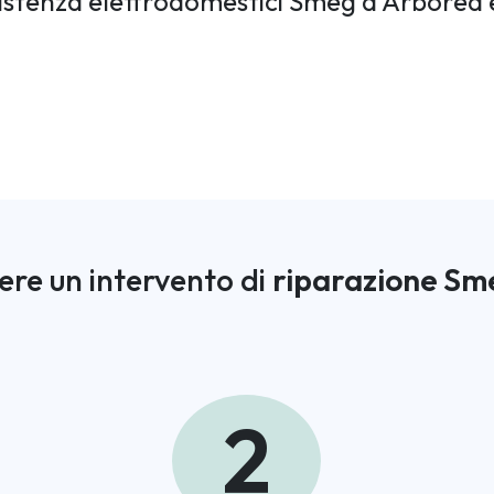
ssistenza elettrodomestici Smeg a Arborea 
ere un intervento di
riparazione Sm
2