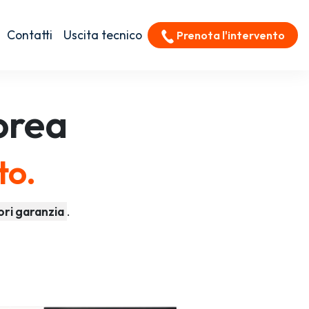
Contatti
Uscita tecnico
Prenota l'intervento
orea
to.
ori garanzia
.