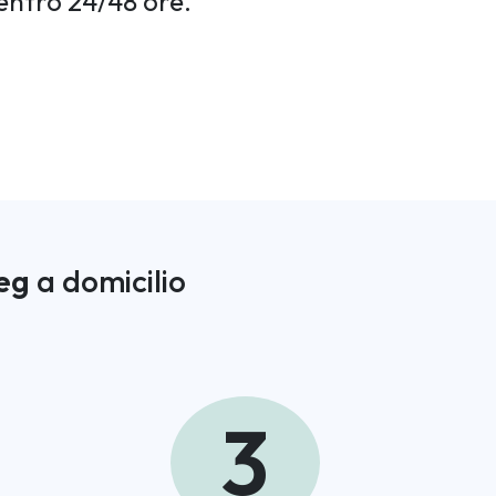
entro 24/48 ore.
eg
a domicilio
3