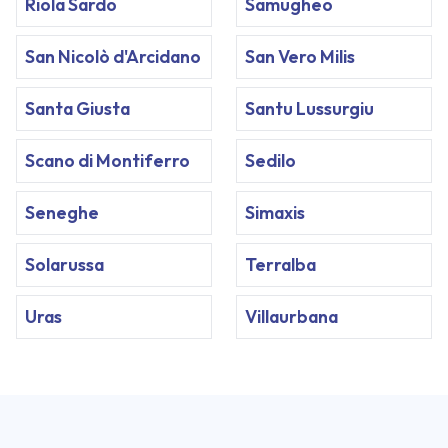
Riola Sardo
Samugheo
San Nicolò d'Arcidano
San Vero Milis
Santa Giusta
Santu Lussurgiu
Scano di Montiferro
Sedilo
Seneghe
Simaxis
Solarussa
Terralba
Uras
Villaurbana