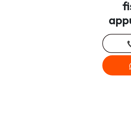
f
app