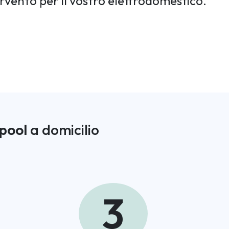
ervento per il vostro elettrodomestico.
pool
a domicilio
3