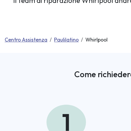
Il team di riparazione Whirlpool andrà
Centro Assistenza
Paulilatino
Whirlpool
Come richieder
1