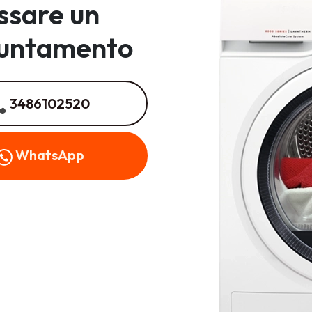
issare un
untamento
3486102520
WhatsApp