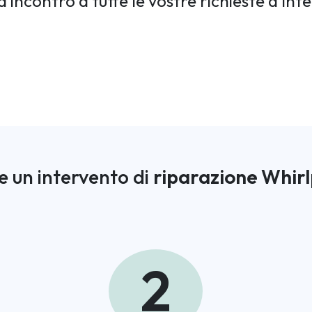
 incontro a tutte le vostre richieste d'int
e un intervento di
riparazione Whirl
2