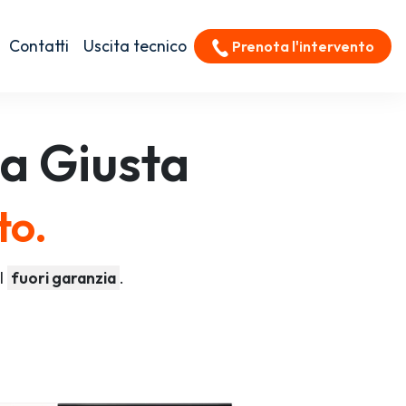
Contatti
Uscita tecnico
Prenota l'intervento
a Giusta
to.
ol
fuori garanzia
.