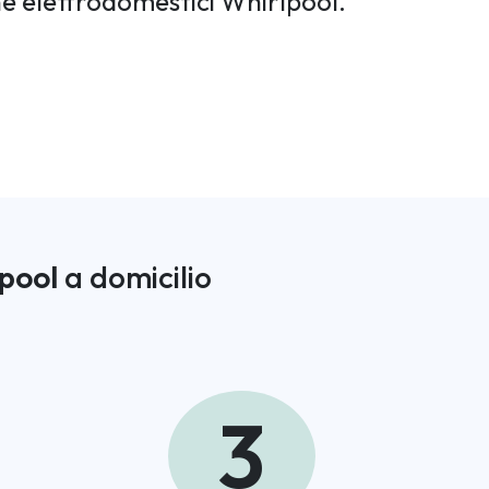
one elettrodomestici Whirlpool.
pool
a domicilio
3