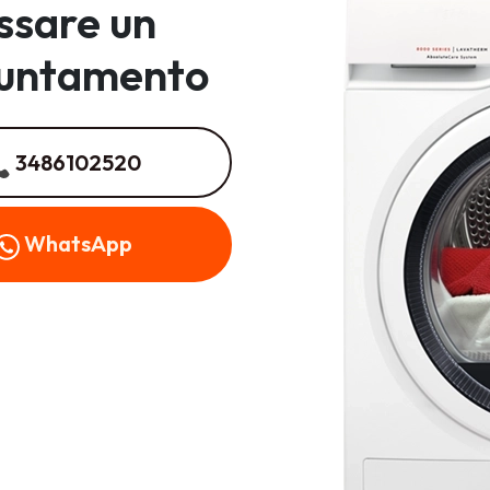
issare un
untamento
3486102520
WhatsApp