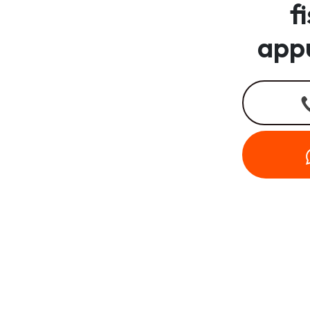
f
app