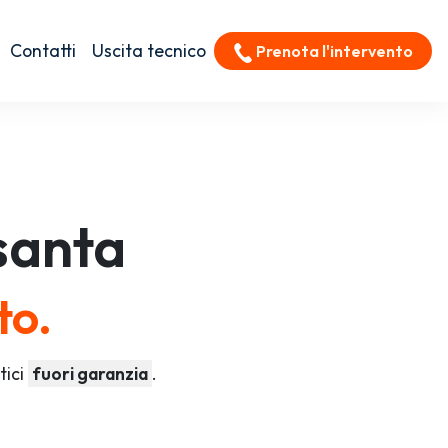
Contatti
Uscita tecnico
Prenota l'intervento
anta
to.
tici
fuori garanzia
.