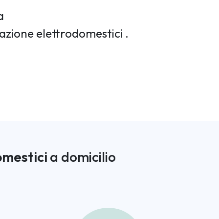
a
razione elettrodomestici .
omestici
a domicilio