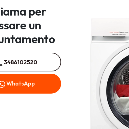
iama per
issare un
untamento
3486102520
WhatsApp