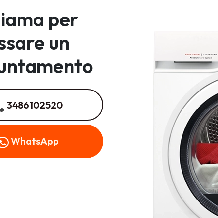
iama per
issare un
untamento
3486102520
WhatsApp