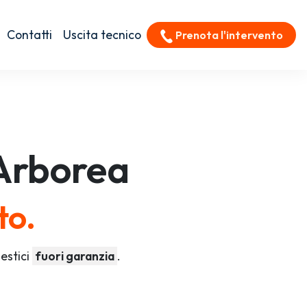
Contatti
Uscita tecnico
Prenota l'intervento
Arborea
to.
estici
fuori garanzia
.