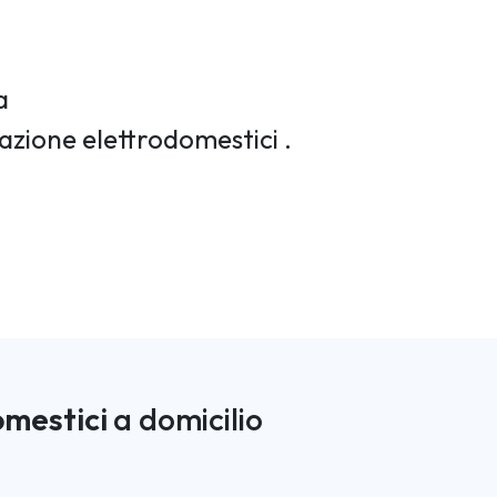
a
razione elettrodomestici .
omestici
a domicilio